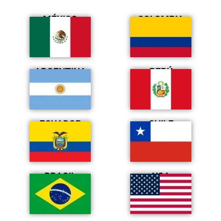
MÉXICO
COLOMBIA
ARGENTINA
PERÚ
ECUADOR
CHILE
BRASIL
USA