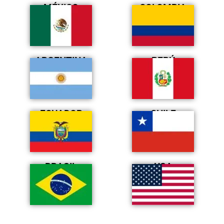
MÉXICO
COLOMBIA
ARGENTINA
PERÚ
ECUADOR
CHILE
BRASIL
USA