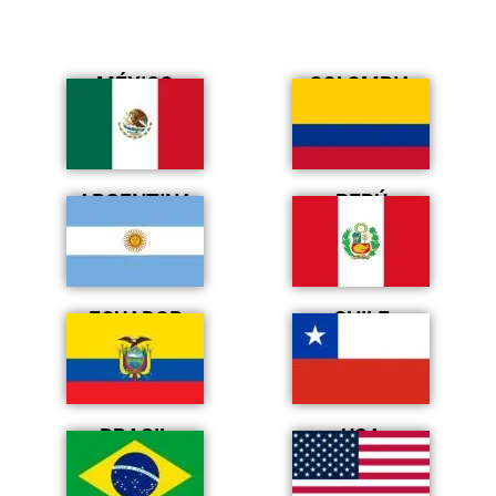
MÉXICO
COLOMBIA
ARGENTINA
PERÚ
ECUADOR
CHILE
BRASIL
USA