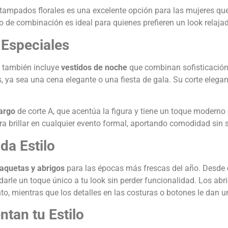
tampados florales es una excelente opción para las mujeres qu
ipo de combinación es ideal para quienes prefieren un look relaj
 Especiales
o también incluye
vestidos de noche
que combinan sofisticación
 ya sea una cena elegante o una fiesta de gala. Su corte elegan
largo
de corte A, que acentúa la figura y tiene un toque moderno g
a brillar en cualquier evento formal, aportando comodidad sin sac
da Estilo
aquetas y abrigos
para las épocas más frescas del año. Desde
arle un toque único a tu look sin perder funcionalidad. Los abr
o, mientras que los detalles en las costuras o botones le dan un
tan tu Estilo