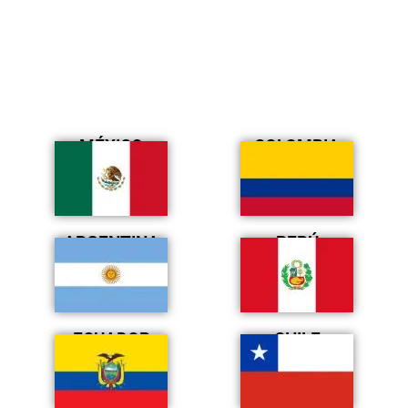
MÉXICO
COLOMBIA
ARGENTINA
PERÚ
ECUADOR
CHILE