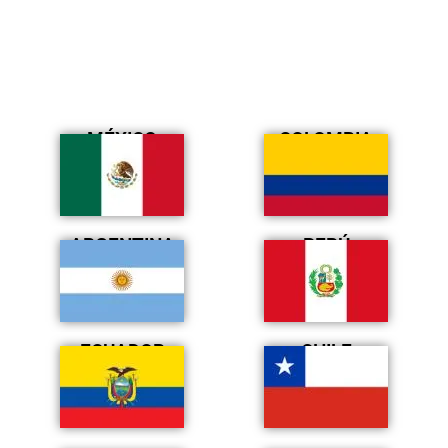
MÉXICO
COLOMBIA
ARGENTINA
PERÚ
ECUADOR
CHILE