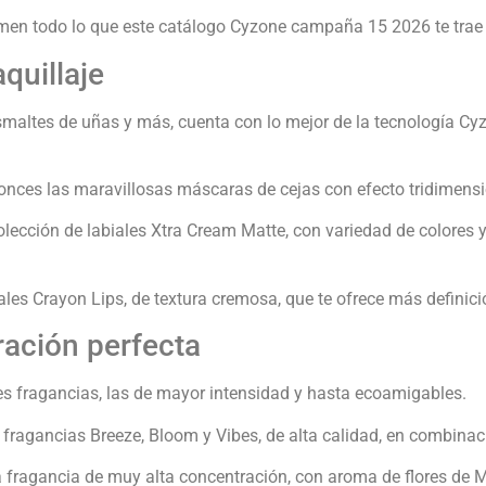
umen todo lo que este catálogo Cyzone campaña 15 2026 te trae
aquillaje
altes de uñas y más, cuenta con lo mejor de la tecnología Cyzo
tonces las maravillosas máscaras de cejas con efecto tridimensi
colección de labiales Xtra Cream Matte, con variedad de colores 
les Crayon Lips, de textura cremosa, que te ofrece más definició
ración perfecta
s fragancias, las de mayor intensidad y hasta ecoamigables.
 fragancias Breeze, Bloom y Vibes, de alta calidad, en combinaci
la fragancia de muy alta concentración, con aroma de flores de