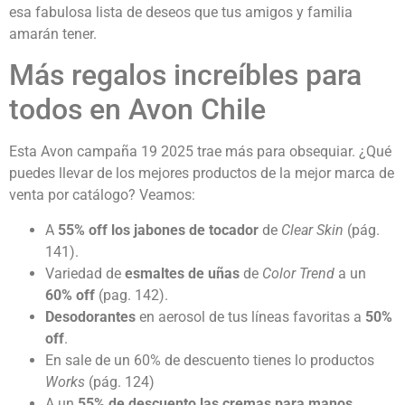
esa fabulosa lista de deseos que tus amigos y familia
amarán tener.
Más regalos increíbles para
todos en Avon Chile
Esta Avon campaña 19 2025 trae más para obsequiar. ¿Qué
puedes llevar de los mejores productos de la mejor marca de
venta por catálogo? Veamos:
A
55% off los jabones de tocador
de
Clear Skin
(pág.
141).
Variedad de
esmaltes de uñas
de
Color Trend
a un
60% off
(pag. 142).
Desodorantes
en aerosol de tus líneas favoritas a
50%
off
.
En sale de un 60% de descuento tienes lo productos
Works
(pág. 124)
A un
55% de descuento las cremas para manos