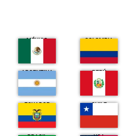
MÉXICO
COLOMBIA
ARGENTINA
PERÚ
ECUADOR
CHILE