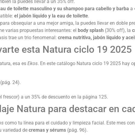
bién la puedes llevar a un 35% off.
au de toilette masculino y su shampoo para cabello y barba
a 
atible:
el jabón líquido y la eau de toilette
.
 para obsequiar a una mejor amiga, la puedes llevar en doble pr
e varias propuestas interesantes: el
body splash
(30% off), la
c
asis trae un trio fenomenal:
crema nutritiva, jabón líquido y ace
ovarte esta Natura ciclo 19 2025
atura, esa es
Ekos
. En este catálogo Natura ciclo 19 2025 hay o
(pág. 24).
y el frescor) a un 35% de descuento en la página 125.
laje Natura para destacar en cad
os
como tu línea para el cuidado y limpieza facial. Este mes c
u variedad de
cremas y sérums
(pág. 96).