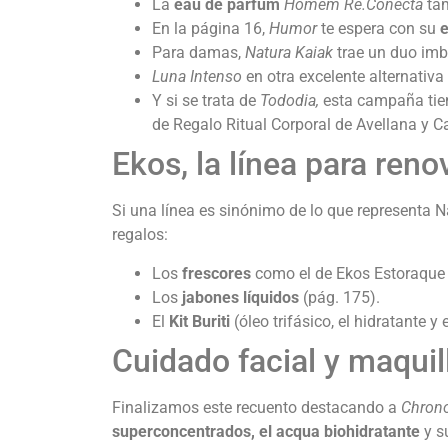
La
eau de parfum
Homem Re.Conecta
tam
En la página 16,
Humor
te espera con su
e
Para damas,
Natura Kaiak
trae un duo imb
Luna Intenso
en otra excelente alternativa
Y si se trata de
Tododia,
esta campaña tien
de Regalo Ritual Corporal de Avellana y C
Ekos, la línea para ren
Si una línea es sinónimo de lo que representa N
regalos:
Los
frescores
como el de Ekos Estoraque 
Los
jabones líquidos
(pág. 175).
El
Kit Buriti
(óleo trifásico, el hidratante 
Cuidado facial y maquil
Finalizamos este recuento destacando a
Chron
superconcentrados, el acqua biohidratante
y s