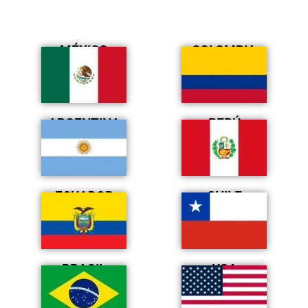
MÉXICO
COLOMBIA
ARGENTINA
PERÚ
ECUADOR
CHILE
BRASIL
USA