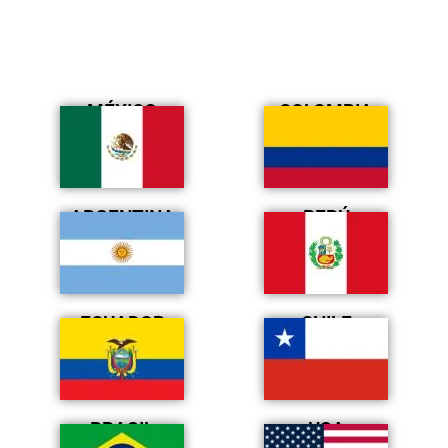
MÉXICO
COLOMBIA
ARGENTINA
PERÚ
ECUADOR
CHILE
BRASIL
USA