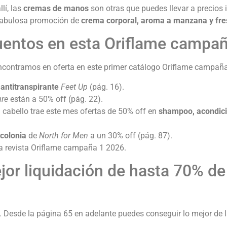
lí, las
cremas de manos
son otras que puedes llevar a precios 
 fabulosa promoción de
crema corporal, aroma a manzana y fre
entos en esta Oriflame campa
 encontramos en oferta en este primer catálogo Oriflame campañ
 antitranspirante
Feet Up
(pág. 16).
ure
están a 50% off (pág. 22).
l cabello trae este mes ofertas de 50% off en
shampoo, acondicio
colonia
de
North for Men
a un 30% off (pág. 87).
a revista Oriflame campaña 1 2026.
jor liquidación de hasta 70% de
o. Desde la página 65 en adelante puedes conseguir lo mejor de l