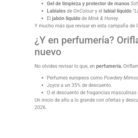
Gel de limpieza y protector de manos
Sof
Labiales
de
OnColour
y el
labial líquido
“L
El
jabón líquido
de
Mink & Honey
.
Y mucho más que revisar en esta campaña de Ori
¿Y en perfumería? Orif
nuevo
No olvides revisar lo que, en
perfumería
, Orifla
Perfumes europeos como
Powdery Mimo
Joyce
a un 35% de descuento.
O el descuento de fragancias masculina
Un inicio de año a lo grande con ofertas y desc
2026.