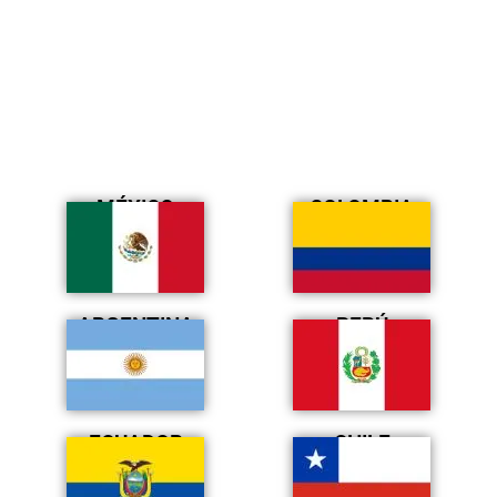
MÉXICO
COLOMBIA
ARGENTINA
PERÚ
ECUADOR
CHILE