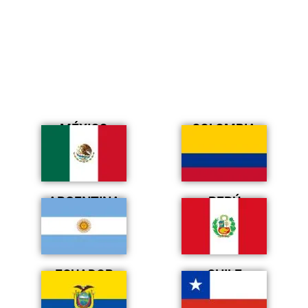
MÉXICO
COLOMBIA
ARGENTINA
PERÚ
ECUADOR
CHILE