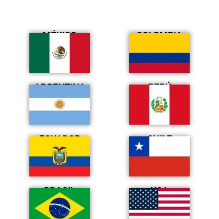
MÉXICO
COLOMBIA
ARGENTINA
PERÚ
ECUADOR
CHILE
BRASIL
USA