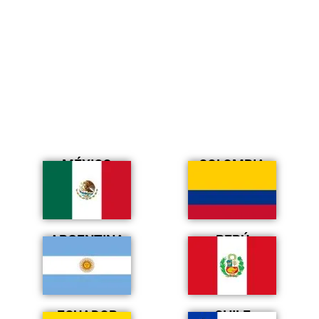
MÉXICO
COLOMBIA
ARGENTINA
PERÚ
ECUADOR
CHILE