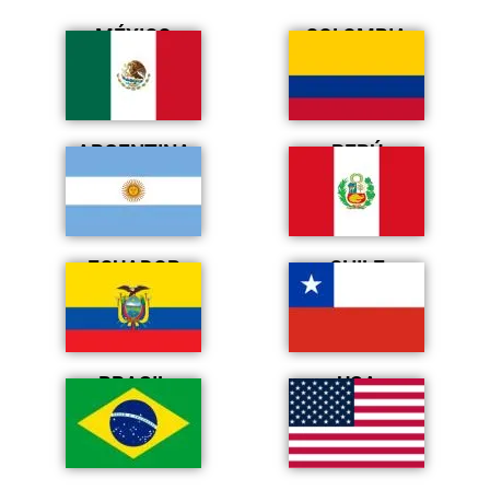
MÉXICO
COLOMBIA
ARGENTINA
PERÚ
ECUADOR
CHILE
BRASIL
USA