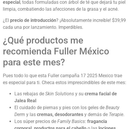
especial
, todas formuladas con árbol de té que dejará tu piel
limpia, combatiendo las afecciones de la grasa y el acné.
¿El
precio de introducción
? ¡Absolutamente increíble! $39,99
cada una por lanzamiento. Imperdibles.
¿Qué productos me
recomienda Fuller México
para este mes?
Pues todo lo que esta Fuller campaña 17 2025 Mexico trae
es especial para ti. Checa estos imprescindibles de este mes:
Las rebajas de
Skin Solutions
y su
crema facial de
Jalea Real
El cuidado de piernas y pies con los geles de
Beauty
Derm
y las
cremas, desodorantes
y demás de
Terapie
.
Los súper precios de
Family Basics
:
fragancia
corporal,
productos para el cabello
o las
lociones