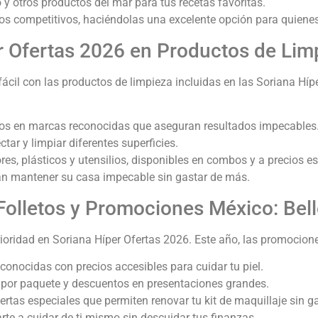
 y otros productos del mar para tus recetas favoritas.
ios competitivos, haciéndolas una excelente opción para quiene
r Ofertas 2026 en Productos de Lim
ácil con las productos de limpieza incluidas en las Soriana Híp
os en marcas reconocidas que aseguran resultados impecables
ctar y limpiar diferentes superficies.
es, plásticos y utensilios, disponibles en combos y a precios es
can mantener su casa impecable sin gastar de más.
 Folletos y Promociones México: Bel
ioridad en Soriana Híper Ofertas 2026. Este año, las promocione
conocidas con precios accesibles para cuidar tu piel.
 por paquete y descuentos en presentaciones grandes.
fertas especiales que permiten renovar tu kit de maquillaje sin g
e a cuidar de ti mismo sin descuidar tus finanzas.