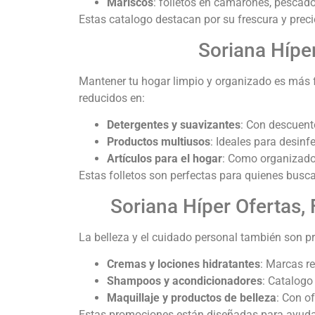
Mariscos
: folletos en camarones, pescado
Estas catalogo destacan por su frescura y prec
Soriana Hípe
Mantener tu hogar limpio y organizado es más f
reducidos en:
Detergentes y suavizantes
: Con descuent
Productos multiusos
: Ideales para desinfe
Artículos para el hogar
: Como organizador
Estas folletos son perfectas para quienes bus
Soriana Híper Ofertas,
La belleza y el cuidado personal también son pr
Cremas y lociones hidratantes
: Marcas re
Shampoos y acondicionadores
: Catalogo
Maquillaje y productos de belleza
: Con o
Estas promociones están diseñadas para ayudart