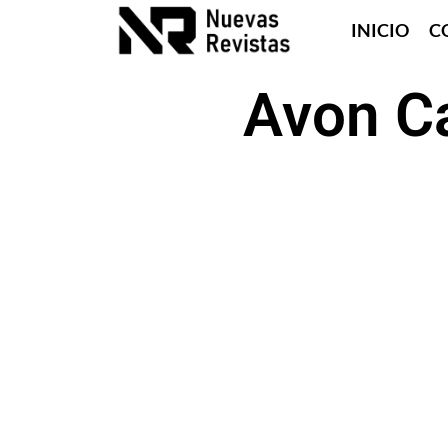
INICIO
C
Avon C