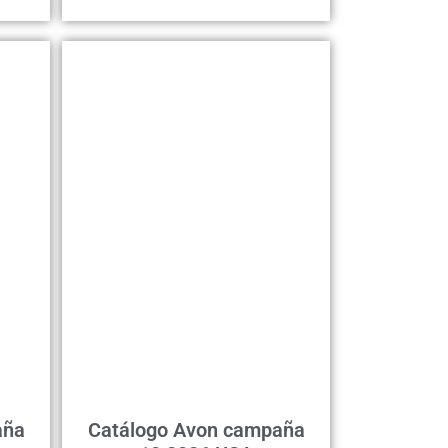
aña
Catálogo Avon campaña