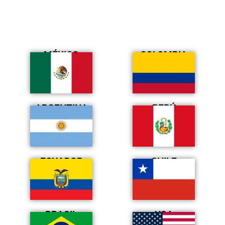
MÉXICO
COLOMBIA
ARGENTINA
PERÚ
ECUADOR
CHILE
BRASIL
USA