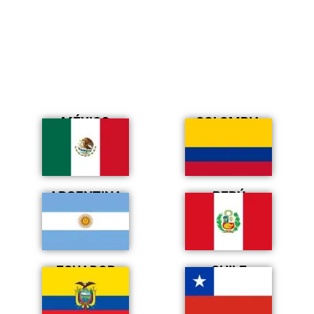
MÉXICO
COLOMBIA
ARGENTINA
PERÚ
ECUADOR
CHILE