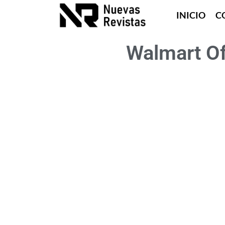
INICIO
C
Walmart Of