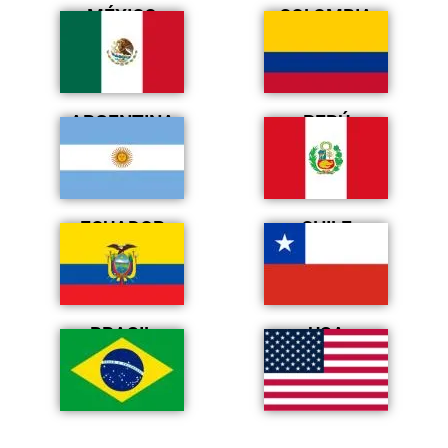
MÉXICO
COLOMBIA
ARGENTINA
PERÚ
ECUADOR
CHILE
BRASIL
USA