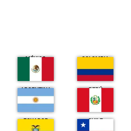
MÉXICO
COLOMBIA
ARGENTINA
PERÚ
ECUADOR
CHILE