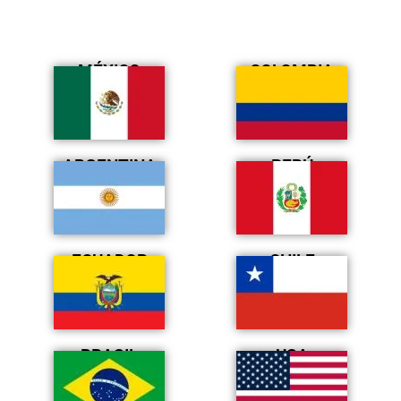
MÉXICO
COLOMBIA
ARGENTINA
PERÚ
ECUADOR
CHILE
BRASIL
USA