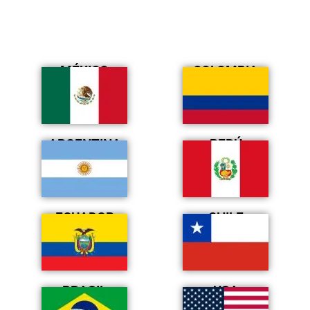
MÉXICO
COLOMBIA
ARGENTINA
PERÚ
ECUADOR
CHILE
BRASIL
USA