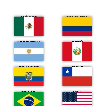
MÉXICO
COLOMBIA
ARGENTINA
PERÚ
ECUADOR
CHILE
BRASIL
USA