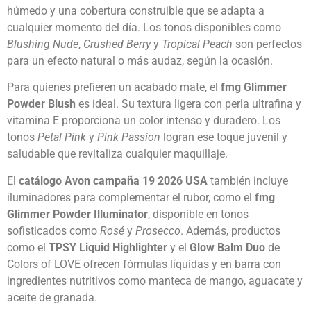
húmedo y una cobertura construible que se adapta a
cualquier momento del día. Los tonos disponibles como
Blushing Nude
,
Crushed Berry
y
Tropical Peach
son perfectos
para un efecto natural o más audaz, según la ocasión.
Para quienes prefieren un acabado mate, el
fmg Glimmer
Powder Blush
es ideal. Su textura ligera con perla ultrafina y
vitamina E proporciona un color intenso y duradero. Los
tonos
Petal Pink
y
Pink Passion
logran ese toque juvenil y
saludable que revitaliza cualquier maquillaje.
El
catálogo Avon campaña 19 2026 USA
también incluye
iluminadores para complementar el rubor, como el
fmg
Glimmer Powder Illuminator
, disponible en tonos
sofisticados como
Rosé
y
Prosecco
. Además, productos
como el
TPSY Liquid Highlighter
y el
Glow Balm Duo
de
Colors of LOVE ofrecen fórmulas líquidas y en barra con
ingredientes nutritivos como manteca de mango, aguacate y
aceite de granada.