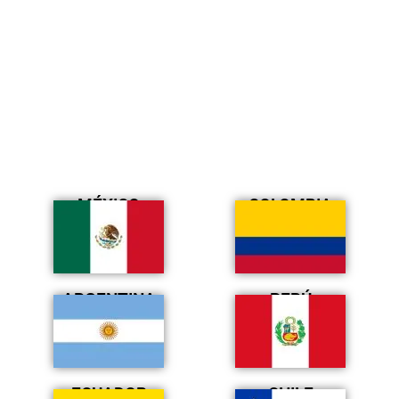
MÉXICO
COLOMBIA
ARGENTINA
PERÚ
ECUADOR
CHILE