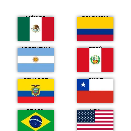
MÉXICO
COLOMBIA
ARGENTINA
PERÚ
ECUADOR
CHILE
BRASIL
USA