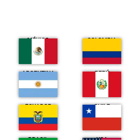
MÉXICO
COLOMBIA
ARGENTINA
PERÚ
ECUADOR
CHILE
BRASIL
USA