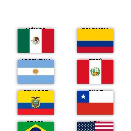
MÉXICO
COLOMBIA
ARGENTINA
PERÚ
ECUADOR
CHILE
BRASIL
USA