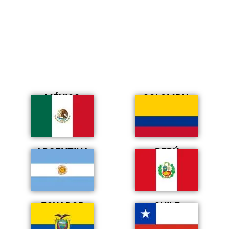
MÉXICO
COLOMBIA
ARGENTINA
PERÚ
ECUADOR
CHILE