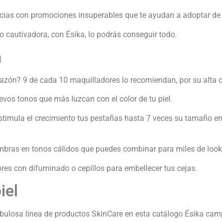
as con promociones insuperables que te ayudan a adoptar de c
o cautivadora, con Ésika, lo podrás conseguir todo.
a
a razón? 9 de cada 10 maquilladores lo recomiendan, por su alta
uevos tonos que más luzcan con el color de tu piel.
imula el crecimiento tus pestañas hasta 7 veces su tamaño en so
mbras en tonos cálidos que puedes combinar para miles de look
res con difuminado o cepillos para embellecer tus cejas.
iel
a fabulosa línea de productos SkinCare en esta catálogo Ésika c