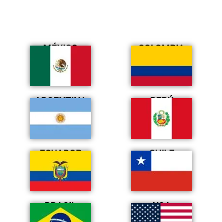
MÉXICO
COLOMBIA
ARGENTINA
PERÚ
ECUADOR
CHILE
BRASIL
USA