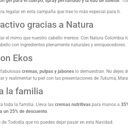
ón gel para el cuerpo, spray perfumado y la eau de toilette
. T
 regalar en esta campaña que trae lo más especial para ti.
ractivo gracias a Natura
ar el mimo que nuestro cabello merece. Con Natura Colombia lo
abello con ingredientes plenamente naturales y enriquecedores.
con Ekos
s fabulosas
cremas, pulpas y jabones
lo demuestran. No dejes de
ar y realimentar tu piel con las presentaciones de
Tukumá, Mara
a la familia
a toda la familia. Lleva las
cremas nutritivas
para manos a
35
 a un 25% de descuento
.
 de Tododia que no puedes dejar pasar en esta Navidad.