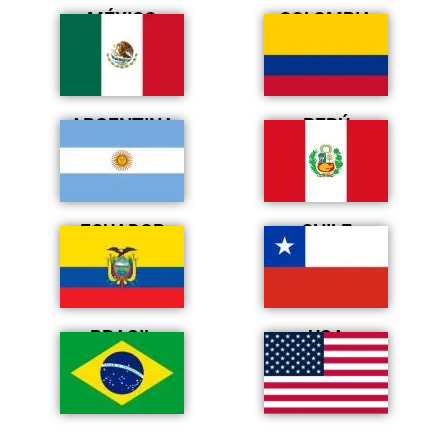
MÉXICO
COLOMBIA
ARGENTINA
PERÚ
ECUADOR
CHILE
BRASIL
USA