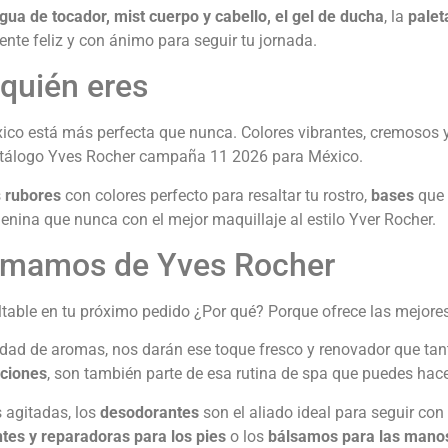
gua de tocador, mist cuerpo y cabello, el gel de ducha
, la
palet
nte feliz y con ánimo para seguir tu jornada.
 quién eres
co está más perfecta que nunca. Colores vibrantes, cremosos 
tálogo Yves Rocher campaña 11 2026 para México.
s
rubores
con colores perfecto para resaltar tu rostro,
bases
que 
enina que nunca con el mejor maquillaje al estilo Yver Rocher.
amamos de Yves Rocher
altable en tu próximo pedido ¿Por qué? Porque ofrece las mejores
iedad de aromas, nos darán ese toque fresco y renovador que tan
aciones
, son también parte de esa rutina de spa que puedes hac
 agitadas, los
desodorantes
son el aliado ideal para seguir con
tes y reparadoras para los pies
o los
bálsamos para las mano