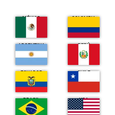
MÉXICO
COLOMBIA
ARGENTINA
PERÚ
ECUADOR
CHILE
BRASIL
USA