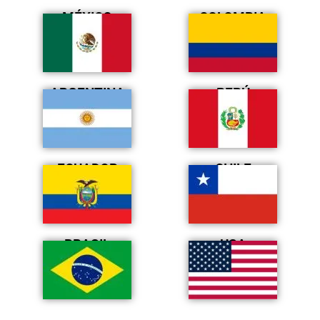
MÉXICO
COLOMBIA
ARGENTINA
PERÚ
ECUADOR
CHILE
BRASIL
USA