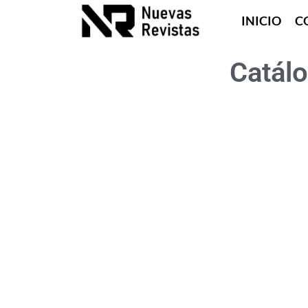
INICIO
C
Catál