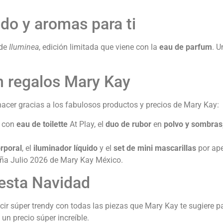
do y aromas para ti
de
Iluminea
, edición limitada que viene con la
eau de parfum
. U
n regalos Mary Kay
hacer gracias a los fabulosos productos y precios de Mary Kay:
r con
eau de toilette
At Play, el
duo de rubor
en
polvo y sombras,
orporal
, el
iluminador líquido
y el
set de mini mascarillas
por ap
ña Julio 2026 de Mary Kay México.
esta Navidad
cir súper trendy con todas las piezas que Mary Kay te sugiere 
 un precio súper increíble.