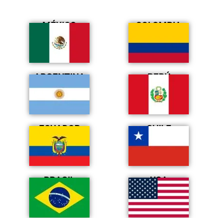
MÉXICO
COLOMBIA
ARGENTINA
PERÚ
ECUADOR
CHILE
BRASIL
USA