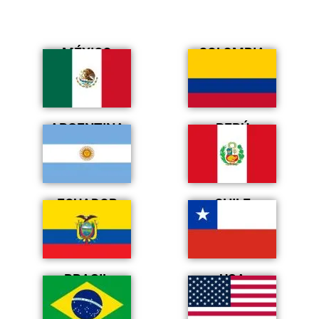
MÉXICO
COLOMBIA
ARGENTINA
PERÚ
ECUADOR
CHILE
BRASIL
USA