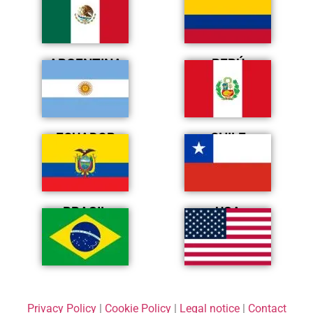
ARGENTINA
PERÚ
ECUADOR
CHILE
BRASIL
USA
Privacy Policy
|
Cookie Policy
|
Legal notice
|
Contact