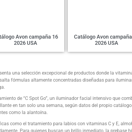
tálogo Avon campaña 16
Catálogo Avon campaña
2026 USA
2026 USA
senta una selección excepcional de productos donde la vitamin
lta fórmulas altamente concentradas diseñadas para iluminar, un
ga.
miento de “C Spot Go”, un iluminador facial intensivo que comb
brillante en tan solo una semana, según datos del propio catálog
ntes como la alantoína.
icas como el tratamiento para labios con vitaminas C y E, almoh
damente. Para quienes buscan un brillo inmediato, la prebase hi