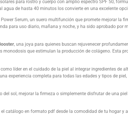
 solares para rostro y cuerpo con amplio espectro SPF 50, formul
 al agua de hasta 40 minutos los convierte en una excelente opció
 Power Serum, un suero multifunción que promete mejorar la firm
nda para uso diario, mañana y noche, y ha sido aprobado por m
Booster
, una joya para quienes buscan rejuvenecer profundament
 monodosis que estimulan la producción de colágeno. Esta pro
mo líder en el cuidado de la piel al integrar ingredientes de al
una experiencia completa para todas las edades y tipos de piel,
lo del sol, mejorar la firmeza o simplemente disfrutar de una pi
a el catálogo en formato pdf desde la comodidad de tu hogar y 