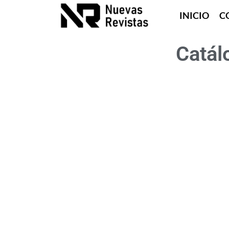
INICIO
C
Catál