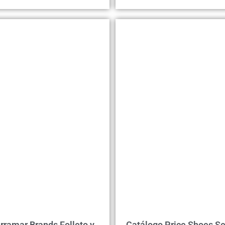
rramar Brands Folleto y
Catálogo Price Shoes S