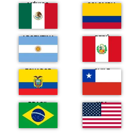
MÉXICO
COLOMBIA
ARGENTINA
PERÚ
ECUADOR
CHILE
BRASIL
USA