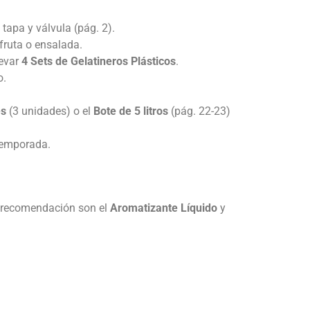
 tapa y válvula (pág. 2).
fruta o ensalada.
levar
4 Sets de Gelatineros Plásticos
.
o.
es
(3 unidades) o el
Bote de 5 litros
(pág. 22-23)
 temporada.
a recomendación son el
Aromatizante Líquido
y