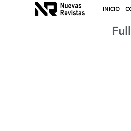
INICIO
C
Ful