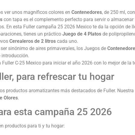
os ver unos magníficos colores en
Contenedores
, de 250 ml, con
ls
con tapa es el complemento perfecto para servir o almacenar 
os. En esta Fuller campaña 25 2026 Mexico te da la opción de l
eparaciones, tienes un práctico
Juego de 4 Platos
de polipropilen
uevos
Cerealeros de 2 litros
cada uno.
n ser sinónimo de aires primaverales, los Juegos de
Contenedor
e introducción.
Fuller C-25 Mexico para iniciar el año 2026 con lo mejor de la
er, para refrescar tu hogar
 los productos aromatizantes más destacados de Fuller. Nuestr
e Olores
.
para esta campaña 25 2026
n productos para ti y tu hogar: